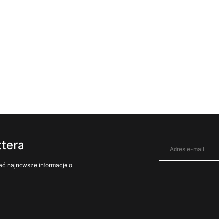
ttera
ać najnowsze informacje o