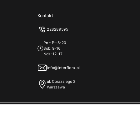
Kontakt
228289595
Pn - Pt: 8-20
Sob: 9-16
Ndz: 12-17
info@interflora.pl
ul. Corazziego 2
Warszawa
Więcej