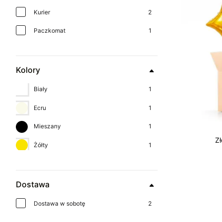
Kurier
2
Paczkomat
1
Kolory
Biały
1
Ecru
1
Mieszany
1
Zł
Żółty
1
Dostawa
Dostawa w sobotę
2