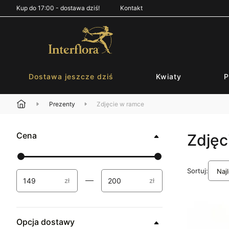
Kup do 17:00 - dostawa dziś!
Kontakt
Dostawa jeszcze dziś
Kwiaty
P
Prezenty
Zdjęcie w ramce
Cena
Zdjęc
Sortuj:
zł
zł
Opcja dostawy