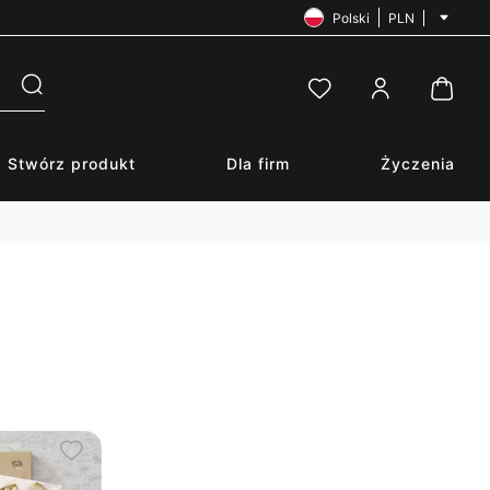
Polski
PLN
Stwórz produkt
Dla firm
Życzenia
E-mail
*
Hasło
*
Zapomniałeś hasła?
Zaloguj się