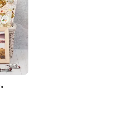
Nie masz konta?
Załóż konto
Zaloguj się przez
em