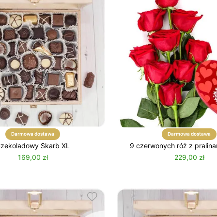
Darmowa dostawa
Darmowa dostawa
zekoladowy Skarb XL
9 czerwonych róż z pralina
pudełku w kształcie 
169,00 zł
229,00 zł