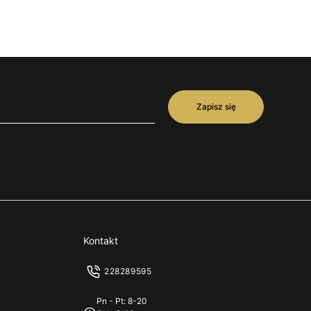
Zapisz się
Kontakt
228289595
Pn - Pt: 8-20