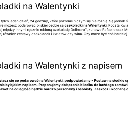
ladki na Walentynki
 tylko jeden dzień, 24 godziny, które pozornie niczym się nie różnią. Są jedna
óre możesz podarować bliskiej osobie są
czekoladki na Walentynki
. Poczta Kwi
aj między innymi ręcznie robioną czekoladę Delimaro™, kultowe Rafaello oraz Me
taj również zestawy czekoladek i kwiatów czy wina. Czy może być coś bardzi
ladki na Walentynki z napisem
wiasz się co podarować na Walentynki, podpowiadamy - Postaw na słodkie 
o nie bylejakim napisem. Proponujemy dołączenie bileciku do każdego zamówi
awet na odległość będzie bardzo personalny i osobisty. Zaskocz ukochaną