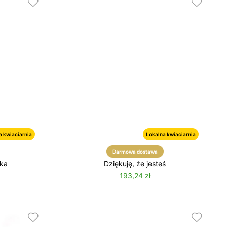
Nie masz konta?
Załóż konto
Zaloguj się przez
a kwiaciarnia
Lokalna kwiaciarnia
Darmowa dostawa
nka
Dziękuję, że jesteś
193,24 zł