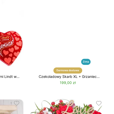
Zima
Darmowa dostawa
mi Lindt w
Czekoladowy Skarb XL + Grzaniec
serca
Zbójecki
199,00 zł