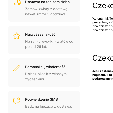
Dostawa na ten sam dzień!
Czeko
Zamów kwiaty z dostawą
nawet już za 3 godziny!
Walentynki. To
prezentów, kt
Znajdziesz tut
Znajdziesz tu
Najwyższa jakość
Na rynku wysyłki kwiatów od
ponad 26 lat.
Czeko
Personalizuj wiadomość
Jeśli zastana
Dołącz bilecik z własnymi
napisem
? I t
podarowany n
życzeniami.
Potwierdzenie SMS
Bądź na bieżąco z dostawą.