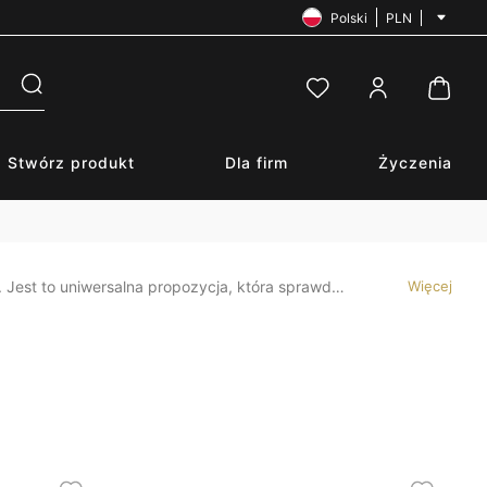
Polski
PLN
Stwórz produkt
Dla firm
Życzenia
E-mail
*
 Jest to uniwersalna propozycja, która sprawdzi
Więcej
Hasło
*
k z oferty Poczty Kwiatowej® i powiedz co
Zapomniałeś hasła?
Zaloguj się