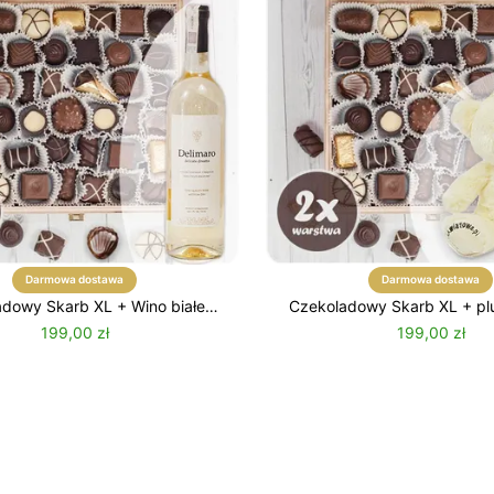
Darmowa dostawa
Darmowa dostawa
dowy Skarb XL + Wino białe
Czekoladowy Skarb XL + pl
Delimaro
199,00 zł
199,00 zł