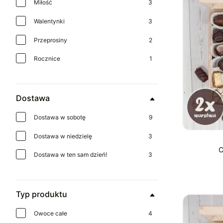
Miłość
3
Walentynki
3
Przeprosiny
2
Rocznice
1
Dostawa
Dostawa w sobotę
9
Dostawa w niedzielę
3
C
Dostawa w ten sam dzień!
3
Typ produktu
Owoce całe
4