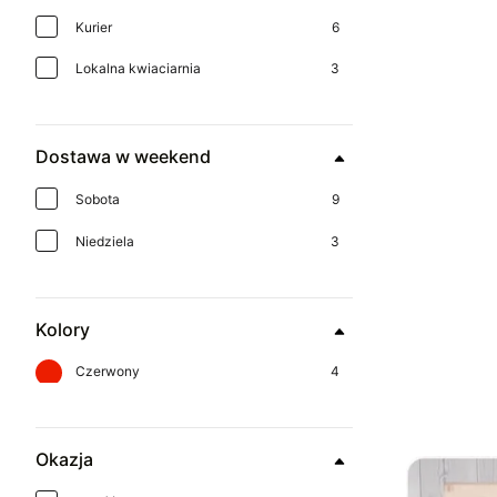
Kurier
6
Lokalna kwiaciarnia
3
Dostawa w weekend
Sobota
9
Niedziela
3
Kolory
Czerwony
4
Okazja