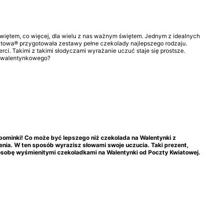
k świętem, co więcej, dla wielu z nas ważnym świętem. Jednym z idealnych
atowa® przygotowała zestawy pełne czekolady najlepszego rodzaju.
rci. Takimi z takimi słodyczami wyrażanie uczuć staje się prostsze.
ej walentynkowego?
upominki! Co może być lepszego niż
czekolada na Walentynki z
enia. W ten sposób wyrazisz słowami swoje uczucia. Taki prezent,
 osobę wyśmienitymi
czekoladkami na Walentynki
od Poczty Kwiatowej.