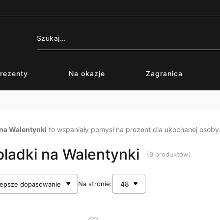
rezenty
Na okazje
Zagranica
na Walentynki
to wspaniały pomysł na prezent dla ukochanej osoby.
dego. W tym wyjątkowym dniu podaruj swojej sympatii słodki upomine
ladki na Walentynki
(9 produktów)
Na stronie: