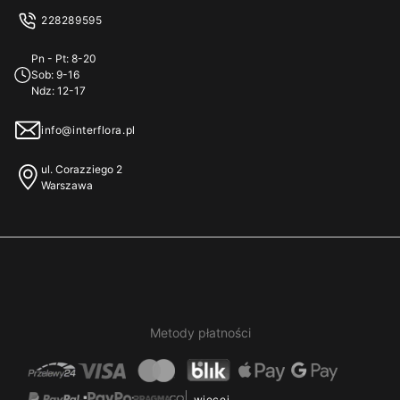
Jak doręczamy
228289595
Kontakt / pomoc
Oferta zagraniczna
Płatności
Pn - Pt: 8-20
Przykładowe życzenia
Sob: 9-16
Ndz: 12-17
info@interflora.pl
ul. Corazziego 2
Warszawa
Metody płatności
więcej