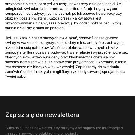
przypomina o stałej pamięci wnucząt, nawet przy dzielącej nas dużej
odległości. Kwiaciarnia internetowa Interflora oferuje bogaty wybór
kompozycji, od tradycyjnych wiązanek po luksusowe flowerboxy czy
okazały kosz z kwiatami. Każda przesyłka kwiatowa jest
przygotowywana z najwyższą precyzją, by oddać hołd miłości, którą
babcia dzieli się z nami od pokoleń.
Jeśli szukasz nieszablonowych rozwiązań, sprawdź nasze gotowe
kwiaty w wazonie lub artystyczne bukiety mieszane, które zachwycają
różnorodnością gatunków. Wspólne celebrowanie ważnych chwil z
pomocą Interflora pozwala budować trwałe relacje i wyrażać emocje bez
zbędnych słów. Atrakcyjne ceny oraz błyskawiczna dostawa pod
dowolny adres sprawiają, że sprawienie przyjemności ukochanej osobie
jest prostsze niż kiedykolwiek wcześniej. Zapraszamy do składania
zamówień online i odkrycia magii florystyki dedykowanej specjalnie dla
Twojej babci.
Zapisz się do newslettera
Subskrybuj nasz newsletter, aby otrzymywać najnowsze informacje o
naszych nowych produktach i promocjach.