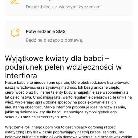
Dołącz bilecik z własnymi życzeniami.
Potwierdzenie SMS
Bądź na bieżąco z dostawą.
Wyjątkowe kwiaty dla babci –
podarunek pełen wdzięczności w
Interflora
Nasze babcie to nieocenione oparcie, które obok rodziców kształtowało
naszą wrażliwość oraz życiową mądrość. Ich bezgraniczne ciepło,
cierpliwość oraz kulinarne talenty budują najpiękniejsze wspomnienia z
lat dzieciństwa. Choć mijają lata, warto regularnie celebrować tę unikalną
więź, wybierając sprawdzone sposoby na podziękowanie za ich
nieustanną obecność. Marka Interflora proponuje idealne rozwiązanie,
jakim są świeże kwiaty dla babci, stanowiące symbol głębokiego
szacunku oraz najszczerszych uczuć.
Wręczenie roślinnego upominku to gest niosący ogromną radość
estetyczną i błyskawicznie poprawiający nastrój każdej seniorki. Taki
kolorowy bukiet nie tylko ożywia domowe wnętrze, ale przede wszystkim