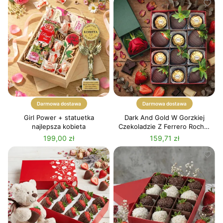
Darmowa dostawa
Darmowa dostawa
Girl Power + statuetka
Dark And Gold W Gorzkiej
najlepsza kobieta
Czekoladzie Z Ferrero Rocher
+ Czerwona Róża
199,00 zł
159,71 zł