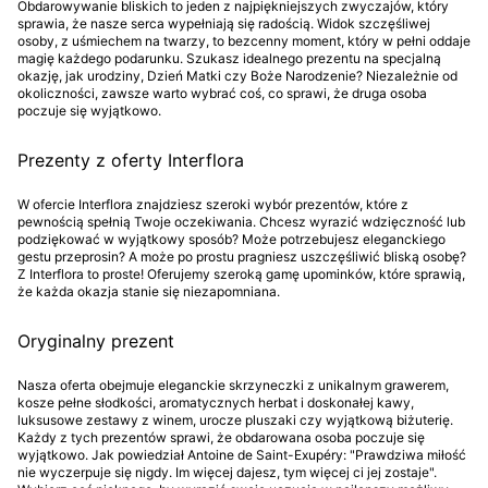
Obdarowywanie bliskich to jeden z najpiękniejszych zwyczajów, który
sprawia, że nasze serca wypełniają się radością. Widok szczęśliwej
osoby, z uśmiechem na twarzy, to bezcenny moment, który w pełni oddaje
magię każdego podarunku. Szukasz idealnego prezentu na specjalną
okazję, jak urodziny, Dzień Matki czy Boże Narodzenie? Niezależnie od
okoliczności, zawsze warto wybrać coś, co sprawi, że druga osoba
poczuje się wyjątkowo.
Prezenty z oferty Interflora
W ofercie Interflora znajdziesz szeroki wybór prezentów, które z
pewnością spełnią Twoje oczekiwania. Chcesz wyrazić wdzięczność lub
podziękować w wyjątkowy sposób? Może potrzebujesz eleganckiego
gestu przeprosin? A może po prostu pragniesz uszczęśliwić bliską osobę?
Z Interflora to proste! Oferujemy szeroką gamę upominków, które sprawią,
że każda okazja stanie się niezapomniana.
Oryginalny prezent
Nasza oferta obejmuje eleganckie skrzyneczki z unikalnym grawerem,
kosze pełne słodkości, aromatycznych herbat i doskonałej kawy,
luksusowe zestawy z winem, urocze pluszaki czy wyjątkową biżuterię.
Każdy z tych prezentów sprawi, że obdarowana osoba poczuje się
wyjątkowo. Jak powiedział Antoine de Saint-Exupéry: "Prawdziwa miłość
nie wyczerpuje się nigdy. Im więcej dajesz, tym więcej ci jej zostaje".