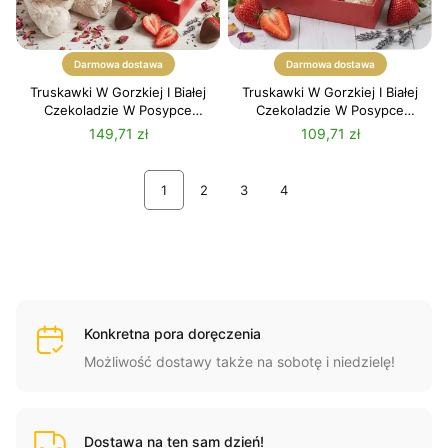
Darmowa dostawa
Darmowa dostawa
Truskawki W Gorzkiej I Białej
Truskawki W Gorzkiej I Białej
Czekoladzie W Posypce
Czekoladzie W Posypce
Kakaowej + Pluszowy Miś
Kakaowej I Kokosowej
149,71 zł
109,71 zł
1
2
3
4
Konkretna pora doręczenia
Możliwość dostawy także na sobotę i niedzielę!
Dostawa na ten sam dzień!