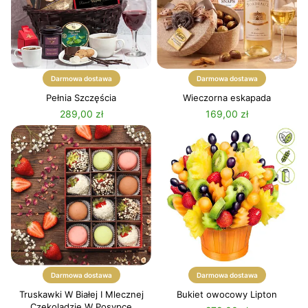
Darmowa dostawa
Darmowa dostawa
Pełnia Szczęścia
Wieczorna eskapada
289,00 zł
169,00 zł
Darmowa dostawa
Darmowa dostawa
Truskawki W Białej I Mlecznej
Bukiet owocowy Lipton
Czekoladzie W Posypce