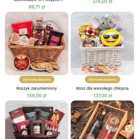
279,00 zł
Kokosowej I Orzechowej Z
99,71 zł
Makaronikami
Darmowa dostawa
Darmowa dostawa
Koszyk zarumieniony
Kosz dla wesołego chłopca
159,00 zł
137,00 zł