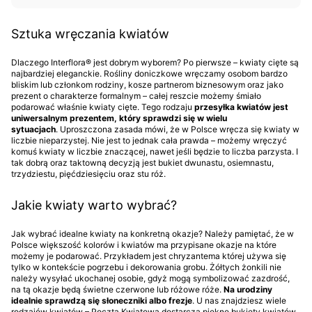
Sztuka wręczania kwiatów
Dlaczego Interflora® jest dobrym wyborem? Po pierwsze – kwiaty cięte są
najbardziej eleganckie. Rośliny doniczkowe wręczamy osobom bardzo
bliskim lub członkom rodziny, kosze partnerom biznesowym oraz jako
prezent o charakterze formalnym – całej reszcie możemy śmiało
podarować właśnie kwiaty cięte. Tego rodzaju
przesyłka kwiatów jest
uniwersalnym prezentem, który sprawdzi się w wielu
sytuacjach
. Uproszczona zasada mówi, że w Polsce wręcza się kwiaty w
liczbie nieparzystej. Nie jest to jednak cała prawda – możemy wręczyć
komuś kwiaty w liczbie znaczącej, nawet jeśli będzie to liczba parzysta. I
tak dobrą oraz taktowną decyzją jest bukiet dwunastu, osiemnastu,
trzydziestu, pięćdziesięciu oraz stu róż.
Jakie kwiaty warto wybrać?
Jak wybrać idealne kwiaty na konkretną okazje? Należy pamiętać, że w
Polsce większość kolorów i kwiatów ma przypisane okazje na które
możemy je podarować. Przykładem jest chryzantema której używa się
tylko w kontekście pogrzebu i dekorowania grobu. Żółtych żonkili nie
należy wysyłać ukochanej osobie, gdyż mogą symbolizować zazdrość,
na tą okazje będą świetne czerwone lub różowe róże.
Na urodziny
idealnie sprawdzą się słoneczniki albo frezje
. U nas znajdziesz wiele
rodzajów kwiatów – Poczta Kwiatowa dostarcza piękne bukiety kwiatów,