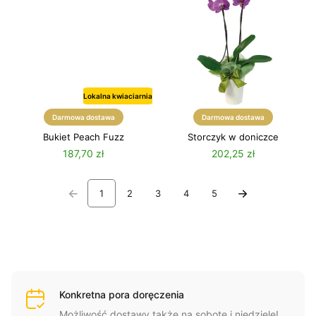
Lokalna kwiaciarnia
Darmowa dostawa
Darmowa dostawa
Bukiet Peach Fuzz
Storczyk w doniczce
187,70 zł
202,25 zł
1
2
3
4
5
Konkretna pora doręczenia
Możliwość dostawy także na sobotę i niedzielę!