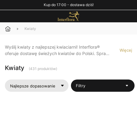
Kup do 17:00 - dostawa dziś!
Kwiaty
Wyślij kwiaty z najlepszej kwiaciarni! Interflora®
Więcej
oferuje dostawę świeżych kwiatów do Polski. Spraw
radość bliskim!
Kwiaty
(431 produktów)
Filtry