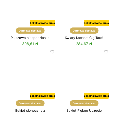
Lokalna kwiaciarnia
Lokalna kwiaciarnia
Darmowa dostawa
Darmowa dostawa
Pluszowa niespodzianka
Kwiaty Kocham Cię Tato!
308,61 zł
284,67 zł
Lokalna kwiaciarnia
Lokalna kwiaciarnia
Darmowa dostawa
Darmowa dostawa
Bukiet słoneczny z
Bukiet Piękne Uczucie