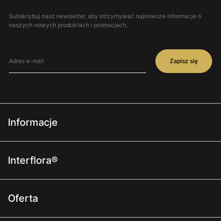
Subskrybuj nasz newsletter, aby otrzymywać najnowsze informacje o
naszych nowych produktach i promocjach.
Zapisz się
Informacje
Regulamin
Interflora®
Polityka prywatności
O nas
Terminy i warunki doręczeń
Oferta
Dla kwiaciarni
Polityka zastępowania produktu
Dla firm