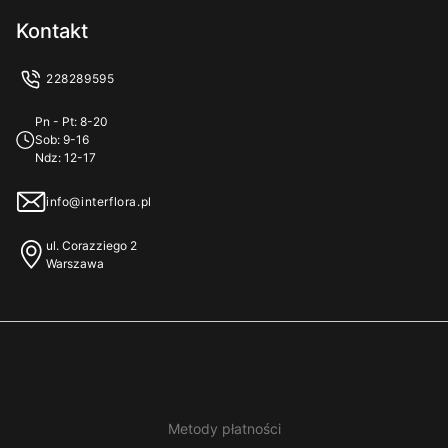
Program lojalnościowy
Kontakt
Zrównoważony rozwój
Zestawy prezentowe
Jak doręczamy
228289595
Kontakt / pomoc
Kreator produktów
Płatności
Pn - Pt: 8-20
Oferta zagraniczna
Sob: 9-16
Ndz: 12-17
Przykładowe życzenia
info@interflora.pl
ul. Corazziego 2
Warszawa
Metody płatności