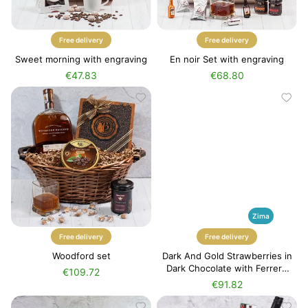
Free delivery
Free delivery
Sweet morning with engraving
En noir Set with engraving
€47.83
€68.80
Zima
Free delivery
Free delivery
Woodford set
Dark And Gold Strawberries in
Dark Chocolate with Ferrero
€109.72
Rocher + Moët Champagne
€91.82