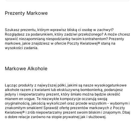
Prezenty Markowe
Szukasz prezentu, którym wprawisz bliską ci osobę w zachwyt?
Rozglądasz za podarunkiem, który zadziwi przełożonego? A może chcesz
sprawić niezapomnianą niespodziankę twoim kontrahentom? Prezenty
markowe, jakie znajdziesz w ofercie Poczty Kwiatowej® staną na
wysokości zadania.
Markowe Alkohole
Łącząc produkty z najwyższej półki, jakimi są nasze wysokogatunkowe
alkohole razem z kwiatami lub ekskluzywną bombonierką, podarujesz
jedyny i niepowtarzalny prezent, który śmiało można będzie określić
mianem en vogue. Te niezwykłe kompozycje oczarują swoją
oryginalnością, jakością wykończeń oraz przede wszystkim - wybornym i
znakomitym smakiem! Sprawdź ofertę prezentów markowych z Poczty
Kwiatowej® i zrób niepowtarzalny prezent swoim bliskim i znajomym. Dbaj
o dobre relacje zarówno na stopie prywatnej jak i służbowej.