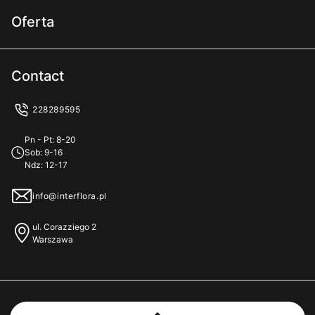
Terminy i warunki doręczeń
Oferta
Dla kwiaciarni
Polityka zastępowania produktu
Dla firm
Program lojalnościowy
Contact
Zrównoważony rozwój
Zestawy prezentowe
Jak doręczamy
228289595
Kontakt / pomoc
Oferta zagraniczna
Płatności
Pn - Pt: 8-20
Przykładowe życzenia
Sob: 9-16
Ndz: 12-17
info@interflora.pl
ul. Corazziego 2
Warszawa