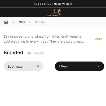
Kup do 17:00 - dostawa dziś!
Gifts
Branded
Dry or sweet brand wines from Interflora® website
More
add elegance to every meal. They are also a great
form of congratulations.
Branded
(14 products)
Filters